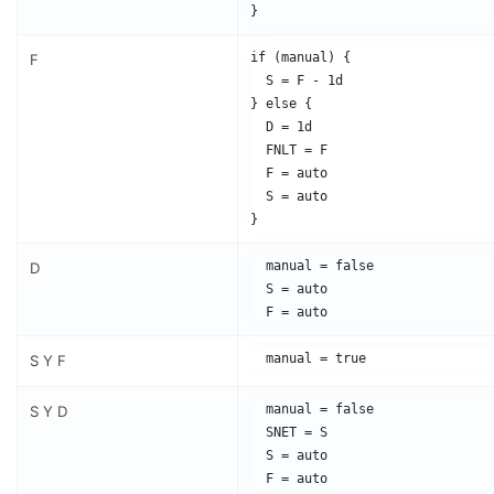
}
if (manual) {

F
  S = F - 1d

} else {

  D = 1d

  FNLT = F

  F = auto

  S = auto

}
  manual = false

D
  S = auto

S Y F
  manual = false

S Y D
  SNET = S

  S = auto
