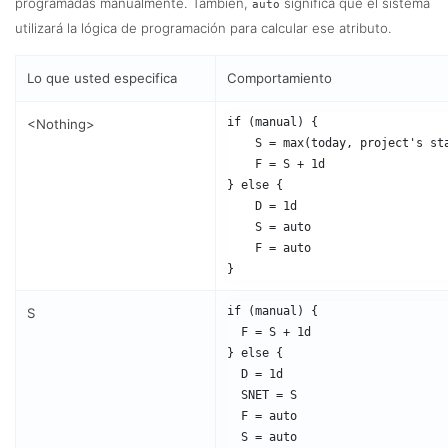
programadas manualmente. También,
significa que el sistema
auto
utilizará la lógica de programación para calcular ese atributo.
Lo que usted especifica
Comportamiento
if (manual) { 

<Nothing>
    S = max(today, project's sta
    F = S + 1d

} else {

    D = 1d

    S = auto

    F = auto

}
if (manual) {

S
  F = S + 1d

} else {

  D = 1d

  SNET = S

  F = auto

  S = auto
