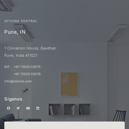
OFICINA CENTRAL
Pune, IN
1 Cinnamon House, Bavdhan
Pune, India 411021
INT:
+91 73500 03075
+91 73500 03076
info@celoxis.com
Síganos