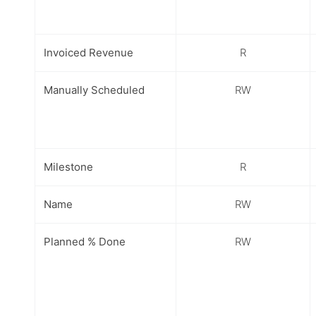
Invoiced Revenue
R
Manually Scheduled
RW
Milestone
R
Name
RW
Planned % Done
RW