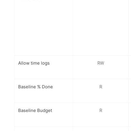
Allow time logs
RW
Baseline % Done
R
Baseline Budget
R