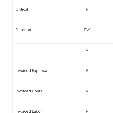
Critical
R
Duration
RW
ID
R
Invoiced Expense
R
Invoiced Hours
R
Invoiced Labor
R