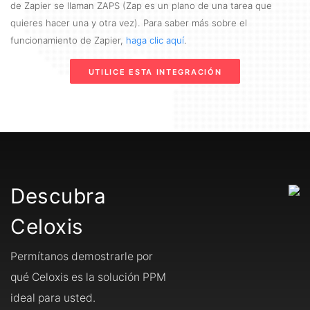
de Zapier se llaman ZAPS (Zap es un plano de una tarea que
quieres hacer una y otra vez). Para saber más sobre el
funcionamiento de Zapier,
haga clic aquí
.
UTILICE ESTA INTEGRACIÓN
Descubra
Celoxis
Permítanos demostrarle por
qué Celoxis es la solución PPM
ideal para usted.